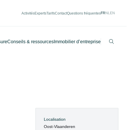
FR
NL
EN
Activités
Experts
Tarifs
Contact
Questions fréquentes
Recherch
sure
Conseils & ressources
Immobilier d’entreprise
Localisation
Oost-Vlaanderen