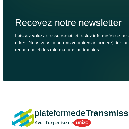
projet préférant reprendre une base solide plutôt
que partir de zéro. La liste n’est pas fermée : la
marque peut aussi convenir à qui cherche à se
Recevez notre newsletter
diversifier ou à ajouter une activité bio crédible à
son portefeuille.
Laissez votre adresse e-mail et restez informé(e) de nos
offres. Nous vous tiendrons volontiers informé(e) des n
recherche et des informations pertinentes.
plateformede
Transmiss
Unizo
Avec l'expertise de