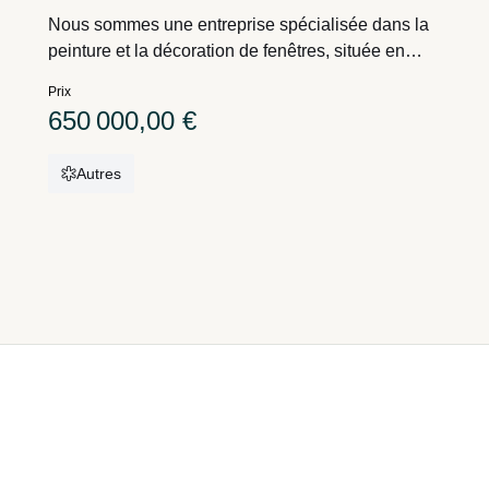
Nous sommes une entreprise spécialisée dans la
peinture et la décoration de fenêtres, située en
Flandre occidentale, qui compte à la fois des
Prix
clients particuliers et des entreprises. Portefeuille
650 000,00 €
de clients important. Nous recherchons un
repreneur sérieux en raison d'un problème
Autres
de santé.