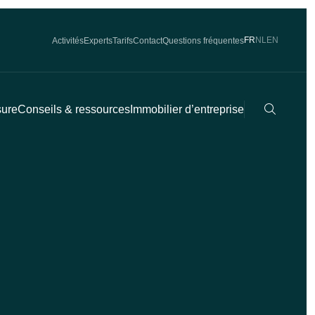
FR
NL
EN
Activités
Experts
Tarifs
Contact
Questions fréquentes
Recherch
sure
Conseils & ressources
Immobilier d’entreprise