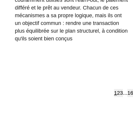
couramment utilisés sont l'earn-out, le paiement
différé et le prêt au vendeur. Chacun de ces
mécanismes a sa propre logique, mais ils ont
un objectif commun : rendre une transaction
plus équilibrée sur le plan structurel, à condition
qu'ils soient bien conçus
1
2
3
...
1