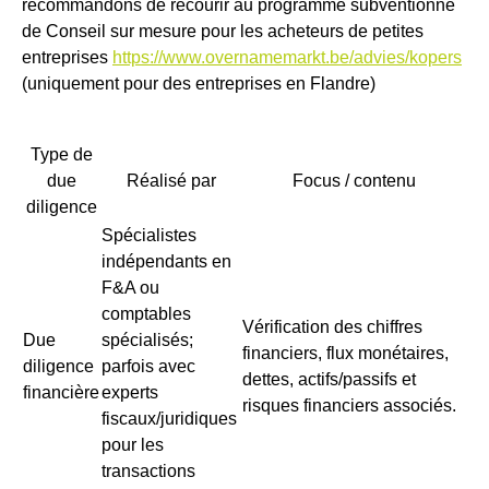
recommandons de recourir au programme subventionné
de Conseil sur mesure pour les acheteurs de petites
entreprises
https://www.overnamemarkt.be/advies/kopers
(uniquement pour des entreprises en Flandre)
Type de
due
Réalisé par
Focus / contenu
diligence
Spécialistes
indépendants en
F&A ou
comptables
Vérification des chiffres
Due
spécialisés;
financiers, flux monétaires,
diligence
parfois avec
dettes, actifs/passifs et
financière
experts
risques financiers associés.
fiscaux/juridiques
pour les
transactions