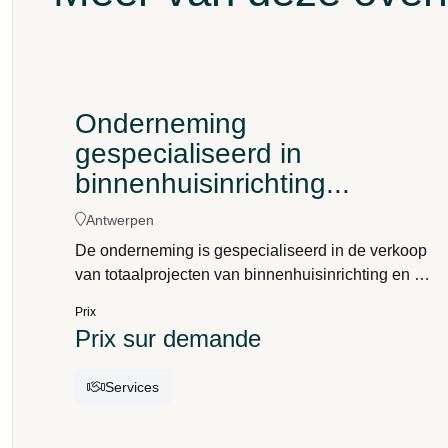
Onderneming
gespecialiseerd in
binnenhuisinrichting...
Antwerpen
De onderneming is gespecialiseerd in de verkoop
van totaalprojecten van binnenhuisinrichting en de
verkoop van meubilair, decoratie, gordijnstoffen,
Prix
vloeren wandbekleding en verlichting. Het bedrijf
Prix sur demande
is op zoek naar een interieurarchitect of een
gedreven profiel dat de continuïteit
Services
kan garanderen.