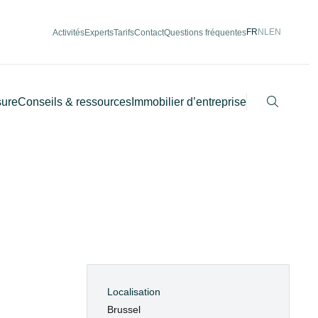
FR
NL
EN
Activités
Experts
Tarifs
Contact
Questions fréquentes
Recherch
sure
Conseils & ressources
Immobilier d’entreprise
Localisation
Brussel