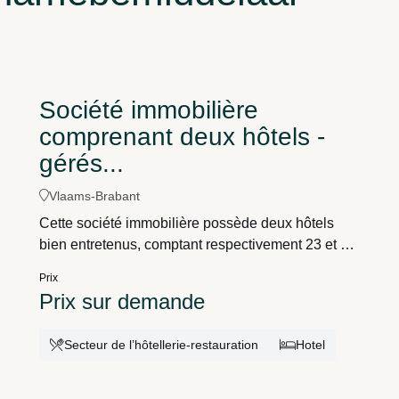
Société immobilière
comprenant deux hôtels -
gérés...
Vlaams-Brabant
Cette société immobilière possède deux hôtels
bien entretenus, comptant respectivement 23 et 26
chambres, situés dans la province d'Anvers et
Prix
dans le Brabant flamand. Les hôtels sont gérés par
Prix sur demande
des entrepreneurs indépendants et s'adressent
aussi bien aux voyageurs d'affaires qu'aux
Secteur de l’hôtellerie-restauration
Hotel
touristes. Grâce à un modèle d'exploitation stable,
le propriétaire bénéficie de revenus récurrents
sans implication opérationnelle. L'entreprise offre