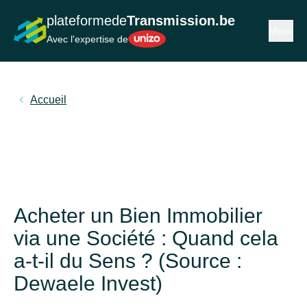
plateformede
Transmission.be
Ouvrir ou
Menu
Unizo
Avec l'expertise de
Accueil
Acheter un Bien Immobilier
via une Société : Quand cela
a-t-il du Sens ? (Source :
Dewaele Invest)