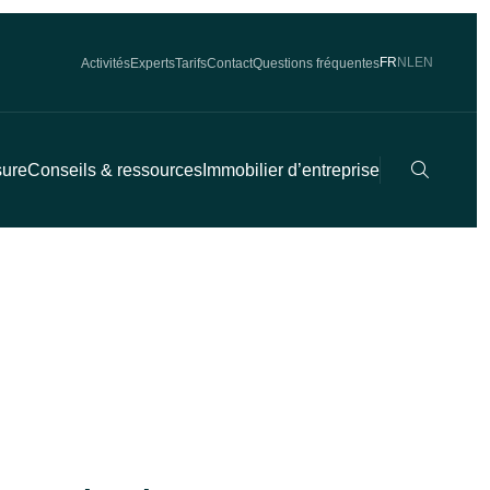
FR
NL
EN
Activités
Experts
Tarifs
Contact
Questions fréquentes
Recherch
sure
Conseils & ressources
Immobilier d’entreprise