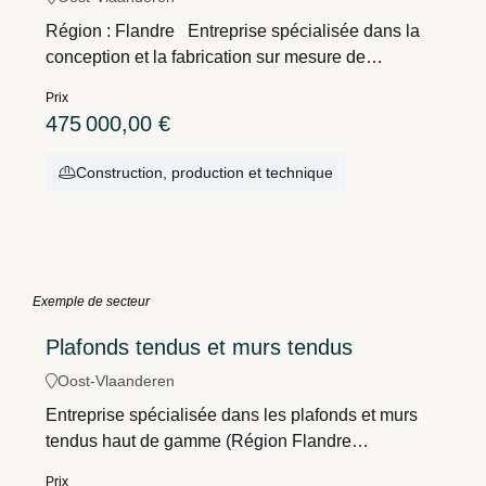
Région : Flandre Entreprise spécialisée dans la
conception et la fabrication sur mesure de
luminaires LED techniques et
Prix
d'applications.Convient aussi bien à l'éclairage
475 000,00 €
intérieur qu'extérieur dans le cadre de projets de
construction neuve et de rénovation, tant dans le
Construction, production et technique
secteur industriel que résidentiel. Un concept
totalement novateur pour l'éclairage du
futur.Bureau, atelier et entrepôt à
disposition.Reprise des parts de la société
d'exploitation.
Exemple de secteur
Plafonds tendus et murs tendus
Oost-Vlaanderen
Entreprise spécialisée dans les plafonds et murs
tendus haut de gamme (Région Flandre
orientale)Acquisition prometteuse d'un acteur de
Prix