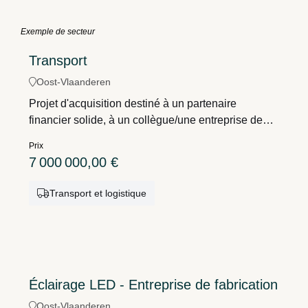
Exemple de secteur
Transport
Oost-Vlaanderen
Projet d'acquisition destiné à un partenaire
financier solide, à un collègue/une entreprise de
transport pertinent(e) ou à une entreprise ayant
Prix
besoin d'une société de transport
7 000 000,00 €
complémentaire.Région : Flandre centrale.Nombre
de chauffeurs : +/- 200.Nombre d'employés :
Transport et logistique
environ 20.Parc de véhicules : environ 300
unités.Dispose de bureaux spacieux, d'un parking
et d'un atelier.Biens immobiliers en location.Pas
d'entrepôts.
Éclairage LED - Entreprise de fabrication
Oost-Vlaanderen