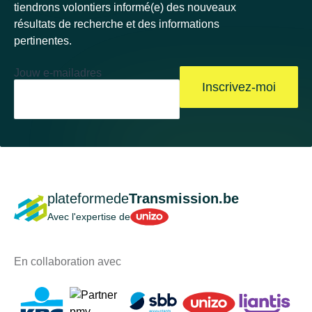
tiendrons volontiers informé(e) des nouveaux
een gemeenschappelijke camping — een vast
résultats de recherche et des informations
klantenbestand binnen handbereik.Afhankelijk van
pertinentes.
uw plannen bedragen de maandelijkse inkomsten
3.000 tot 4.000 €/maand bij passief beheer, of meer
Jouw e-mailadres
dan 235.000 €/jaar bij actief beheer. De eigenaren
Inscrivez-moi
zorgen voor een volledige begeleiding bij de
overname: Thaise kooklessen, kennismaking met
de klanten, contacten met leveranciers.We dragen
geen onroerend goed over — we geven een
levensstijl door.
plateformede
Transmission.be
Unizo
Avec l'expertise de
En collaboration avec