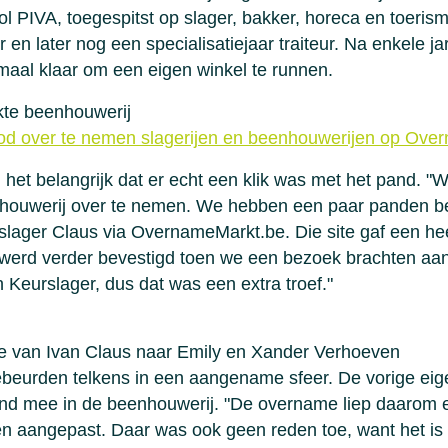
l PIVA, toegespitst op slager, bakker, horeca en toeris
en later nog een specialisatiejaar traiteur. Na enkele jar
maal klaar om een eigen winkel te runnen.
kte beenhouwerij
bod over te nemen slagerijen en beenhouwerijen op Ov
het belangrijk dat er echt een klik was met het pand. "
nhouwerij over te nemen. We hebben een paar panden b
slager Claus via OvernameMarkt.be. Die site gaf een he
 werd verder bevestigd toen we een bezoek brachten aan
n Keurslager, dus dat was een extra troef."
van Ivan Claus naar Emily en Xander Verhoeven
eurden telkens in een aangename sfeer. De vorige eige
d mee in de beenhouwerij. "De overname liep daarom 
en aangepast. Daar was ook geen reden toe, want het is