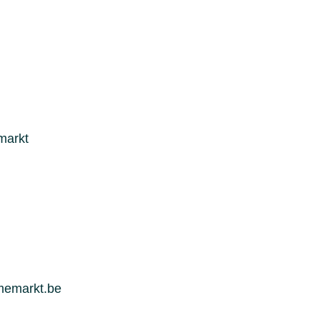
markt
memarkt.be