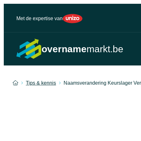
Unizo
Met de expertise van
overname
markt.be
Home
Tips & kennis
Naamsverandering Keurslager V