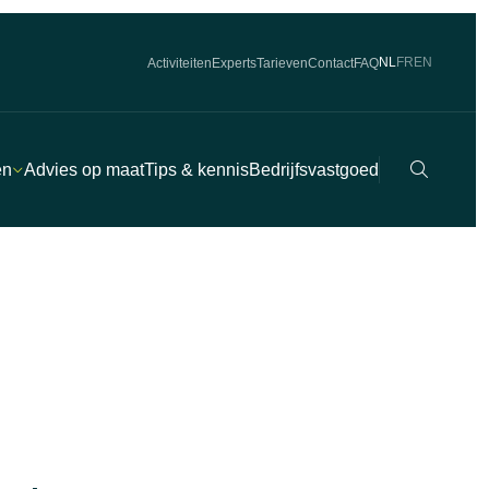
NL
FR
EN
Activiteiten
Experts
Tarieven
Contact
FAQ
Zoeken
en
Advies op maat
Tips & kennis
Bedrijfsvastgoed