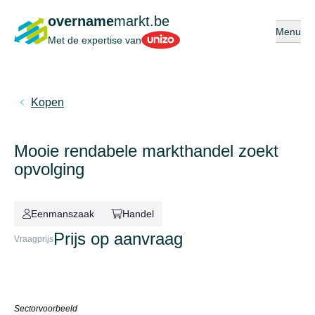
overname
markt.be
Open of s
Menu
Unizo
Met de expertise van
Kopen
Mooie rendabele markthandel zoekt
opvolging
Eenmanszaak
Handel
Prijs op aanvraag
Vraagprijs
Sectorvoorbeeld