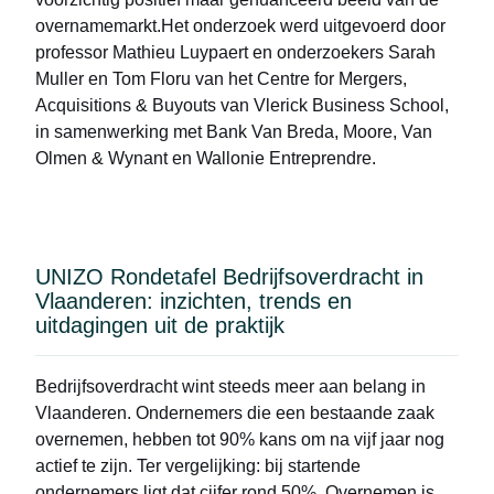
positionering rond versheid en actieve
0474/81.82.98Lorenzoperrone@skynet.be
overnamemarkt.Het onderzoek werd uitgevoerd door
ingrediënten. Aantrekkelijke overnamebasisDe
professor Mathieu Luypaert en onderzoekers Sarah
transactie biedt een kandidaat-overnemer toegang
Muller en Tom Floru van het Centre for Mergers,
tot een volledig ontwikkeld ecosysteem,
Acquisitions & Buyouts van Vlerick Business School,
waaronder:circa 23 eigen formuleringen;21
in samenwerking met Bank Van Breda, Moore, Van
volledige PIF-dossiers en CPNP-
Olmen & Wynant en Wallonie Entreprendre.
registraties;technische en
productiedocumentatie;merk- en
marketingassets;een professionele
Academy;behandelprotocollen;leveranciersrelaties;best
UNIZO Rondetafel Bedrijfsoverdracht in
voorraad;laboratoriumapparatuur;een bestaande
Vlaanderen: inzichten, trends en
professionele klantenbasis.De onderneming wordt
uitdagingen uit de praktijk
momenteel zonder personeel geëxploiteerd,
waardoor een overnemer de organisatie naar eigen
Bedrijfsoverdracht wint steeds meer aan belang in
inzicht kan structureren en opschalen. GroeiDe
Vlaanderen. Ondernemers die een bestaande zaak
onderneming bevindt zich op een interessant
overnemen, hebben tot 90% kans om na vijf jaar nog
kantelpunt: de jarenlange investering in
actief te zijn. Ter vergelijking: bij startende
productontwikkeling en technische onderbouw is
ondernemers ligt dat cijfer rond 50%. Overnemen is