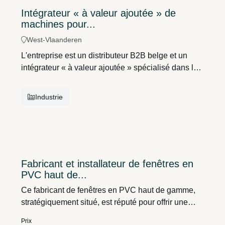
Intégrateur « à valeur ajoutée » de
machines pour...
West-Vlaanderen
L'entreprise est un distributeur B2B belge et un
intégrateur « à valeur ajoutée » spécialisé dans la
vente, l'installation et la maintenance de machines
d'emballage, de peseuses et de solutions
Industrie
d'emballage spécialisées pour l'industrie
agroalimentaire.Située en Flandre, l'entreprise
compte environ trois collaborateurs. Elle est très
rentable et son chiffre d'affaires varie en fonction du
nombre de projets réalisés chaque année. Outre
Fabricant et installateur de fenêtres en
les projets, elle tire également des revenus de la
PVC haut de...
maintenance et de la vente de pièces
détachées.Chiffres clés moyens : 3 millions d'euros
Ce fabricant de fenêtres en PVC haut de gamme,
de chiffre d'affaires et une marge EBITDA
stratégiquement situé, est réputé pour offrir une
normalisée de 15 %.Le propriétaire recherche un
prise en charge complète à ses clients particuliers.
Prix
candidat MBI disposant de connaissances