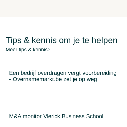
kelderverdieping. De eerste verdieping is voorzien
voor gelaatsverzorging en de tweede vderdieping
voor massages. Indicatie overnameprijs 30.000 -
50.000 € #slimondernemen #brugge #beautysalon
Tips & kennis om je te helpen
Meer tips & kennis
Een bedrijf overdragen vergt voorbereiding
- Overnamemarkt.be zet je op weg
M&A monitor Vlerick Business School