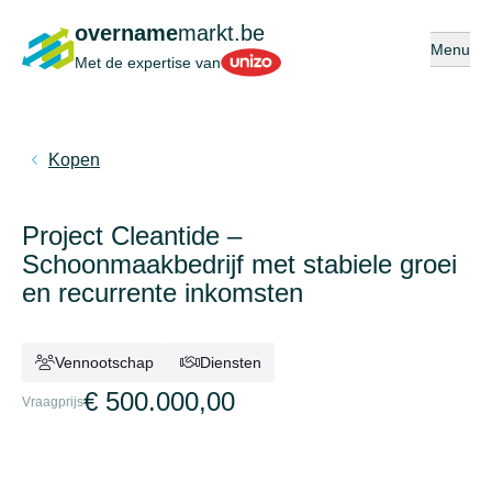
overname
markt.be
Open of s
Menu
Unizo
Met de expertise van
Kopen
Project Cleantide –
Schoonmaakbedrijf met stabiele groei
en recurrente inkomsten
Vennootschap
Diensten
€ 500.000,00
Vraagprijs