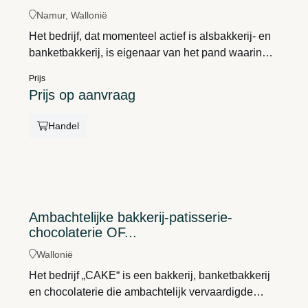
Namur, Wallonië
Het bedrijf, dat momenteel actief is alsbakkerij- en
banketbakkerij, is eigenaar van het pand waarin
het zijn activiteiten uitoefent. In het kader van de
Prijs
pensionering van de eigenaars willen zij de
Prijs op aanvraag
aandelen van het bedrijf verkopen, waardoor de
kans ontstaat om een onroerend goed te verwerven
Handel
dat ideaal gelegen is in Namen, aan een bijzonder
gewilde verkeersader.
Ambachtelijke bakkerij-patisserie-
chocolaterie OF...
Wallonië
Het bedrijf „CAKE“ is een bakkerij, banketbakkerij
en chocolaterie die ambachtelijk vervaardigde