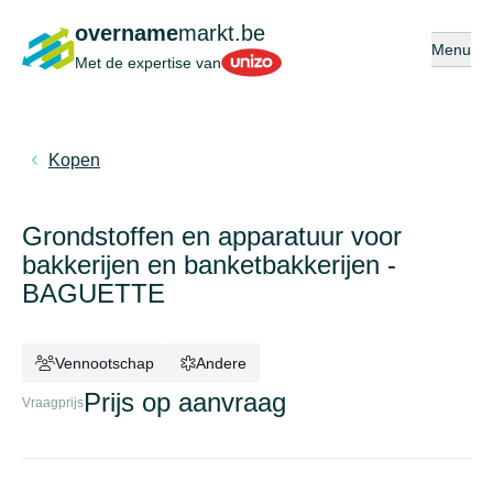
overname
markt.be
Open of s
Menu
Unizo
Met de expertise van
Kopen
Grondstoffen en apparatuur voor
bakkerijen en banketbakkerijen -
BAGUETTE
Vennootschap
Andere
Prijs op aanvraag
Vraagprijs