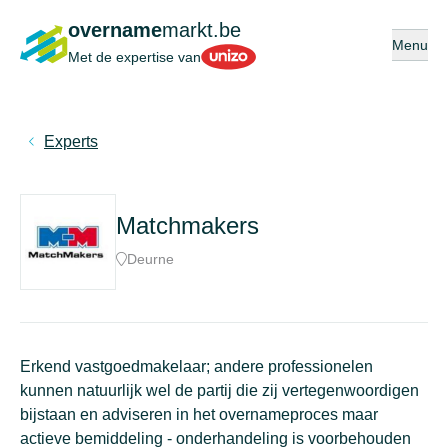
overname
markt.be
Open of s
Menu
Unizo
Met de expertise van
Experts
Matchmakers
Deurne
Erkend vastgoedmakelaar; andere professionelen
kunnen natuurlijk wel de partij die zij vertegenwoordigen
bijstaan en adviseren in het overnameproces maar
actieve bemiddeling - onderhandeling is voorbehouden