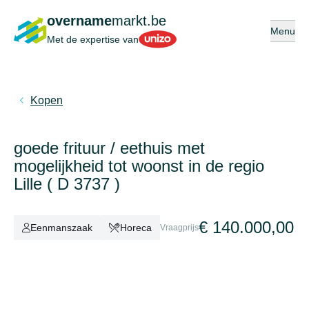
overname
markt.be
Open of s
Menu
Unizo
Met de expertise van
Kopen
goede frituur / eethuis met
mogelijkheid tot woonst in de regio
Lille ( D 3737 )
€ 140.000,00
Eenmanszaak
Horeca
Vraagprijs