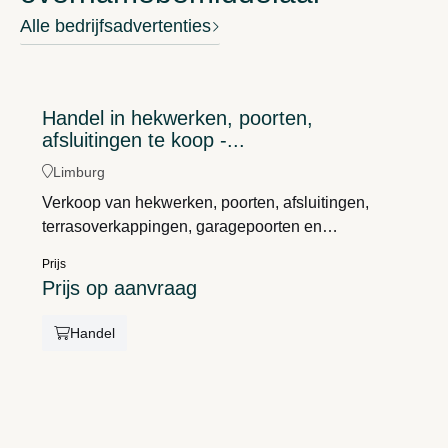
Alle bedrijfsadvertenties
Handel in hekwerken, poorten,
afsluitingen te koop -...
Limburg
Verkoop van hekwerken, poorten, afsluitingen,
terrasoverkappingen, garagepoorten en
toebehorenGroothandel en kleinhandelKlanten:
Prijs
B2B (recurring) en B2CVakmanschap, kennis en
Prijs op aanvraag
ervaringSterk leveranciersnetwerkGrote
voorraadOmzet: 5 milj. EURTeam: 10 pRendabel
Handel
bedrijfVastgoed inbegrepen (grote showroom en
magazijn)Regio: LimburgZeer geschikte uitbreiding
voor bedrijven actief in de sector:Uitbreiding markt
en regioAanvullende dienstenDiversificatie en
totaaloplossingen