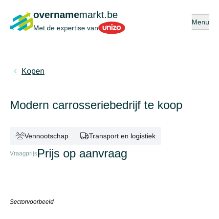
overname
markt.be
Open of s
Menu
Unizo
Met de expertise van
Kopen
Modern carrosseriebedrijf te koop
Vennootschap
Transport en logistiek
Prijs op aanvraag
Vraagprijs
Sectorvoorbeeld