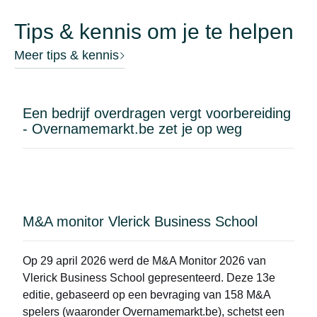
voordeel mee doen: een reeds actieve zeepmaker
of cosmetica-ambachtsman die zijn assortiment en
Tips & kennis om je te helpen
netwerk wil uitbreiden; een bestaande speler in de
biologische sector (boetiek, conceptstore,
Meer tips & kennis
delicatessenwinkel) die een eigen merk als
aanvulling wil; een projectontwikkelaar die liever
een solide basis overneemt dan helemaal vanaf
Een bedrijf overdragen vergt voorbereiding
nul te beginnen. De lijst is niet uitputtend: het merk
- Overnamemarkt.be zet je op weg
kan ook geschikt zijn voor wie wil diversifiëren of
een geloofwaardige biologische activiteit aan zijn
portfolio wil toevoegen.
M&A monitor Vlerick Business School
Op 29 april 2026 werd de
M&A Monitor 2026
van
Vlerick Business School gepresenteerd. Deze 13e
editie, gebaseerd op een bevraging van 158 M&A
spelers (waaronder Overnamemarkt.be), schetst een