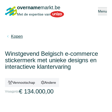
overname
markt.be
Open of s
Menu
Unizo
Met de expertise van
Kopen
Winstgevend Belgisch e-commerce
stickermerk met unieke designs en
interactieve klantervaring
Vennootschap
Andere
€ 134.000,00
Vraagprijs