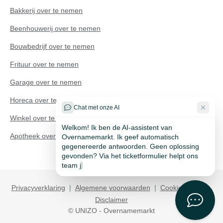
Bakkerij over te nemen
Beenhouwerij over te nemen
Bouwbedrijf over te nemen
Frituur over te nemen
Technisch probleem?
Garage over te nemen
Horeca over te nemen
Chat met onze AI
Winkel over te nemen
Welkom! Ik ben de AI-assistent van
Apotheek over te nemen
Overnamemarkt. Ik geef automatisch
gegenereerde antwoorden. Geen oplossing
gevonden? Via het ticketformulier helpt ons
team je binnen 24 uur op we
Privacyverklaring
|
Algemene voorwaarden
|
Cookie policy
|
Disclaimer
© UNIZO - Overnamemarkt