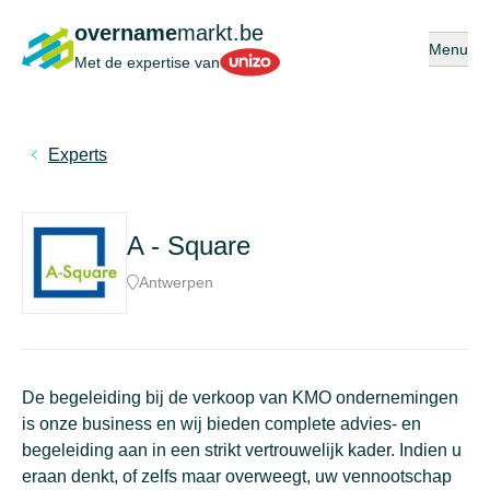
overname
markt.be
Open of s
Menu
Unizo
Met de expertise van
Experts
A - Square
Antwerpen
De begeleiding bij de verkoop van KMO ondernemingen
is onze business en wij bieden complete advies- en
begeleiding aan in een strikt vertrouwelijk kader. Indien u
eraan denkt, of zelfs maar overweegt, uw vennootschap