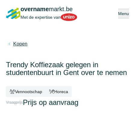
overname
markt.be
Open of s
Menu
Unizo
Met de expertise van
Kopen
Trendy Koffiezaak gelegen in
studentenbuurt in Gent over te nemen
Vennootschap
Horeca
Prijs op aanvraag
Vraagprijs