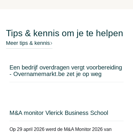
professioneel uitgeruste keuken is volledig
instapklaar en voorzien van onder meer een
Rational combisteamer, Merrychef oven, dubbele
friteuse, inductiekookplaat, grillplaat, inox
Tips & kennis om je te helpen
dampkap, vaatwasser, koelcel en alle nodige
professionele toestellen.Ook de bar is volledig
Meer tips & kennis
ingericht met voldoende koelingen, een wijnfrigo,
HorecaTouch kassasysteem en een professionele
koffiemachine.Extra troeven:Volledig instapklare
Een bedrijf overdragen vergt voorbereiding
zaakGrote naamsbekendheid en trouwe
- Overnamemarkt.be zet je op weg
klantenkringBewezen omzetcijfers (inzage mogelijk
na bezoek)Ruime parkeermogelijkheden in de
onmiddellijke omgevingVrij van brouwerHuurprijs:
€ 1.735/maandOvernameprijs: op aanvraag
M&A monitor Vlerick Business School
Op 29 april 2026 werd de
M&A Monitor 2026
van