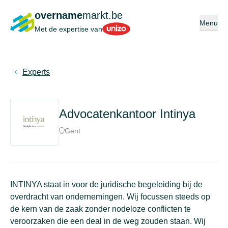
overname
markt.be
Open of s
Menu
Unizo
Met de expertise van
Experts
Advocatenkantoor Intinya
Gent
INTINYA staat in voor de juridische begeleiding bij de
overdracht van ondernemingen. Wij focussen steeds op
de kern van de zaak zonder nodeloze conflicten te
veroorzaken die een deal in de weg zouden staan. Wij